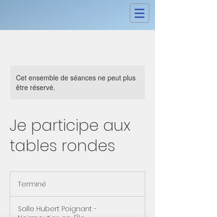
Cet ensemble de séances ne peut plus
être réservé.
Je participe aux
tables rondes
Terminé
T
e
r
Salle Hubert Poignant -
m